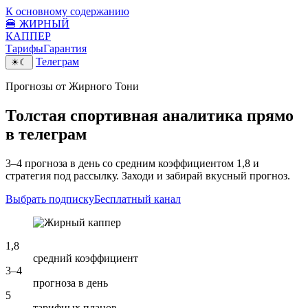
К основному содержанию
🍔
ЖИРНЫЙ
КАППЕР
Тарифы
Гарантия
Телеграм
☀
☾
Прогнозы от Жирного Тони
Толстая спортивная аналитика прямо
в
телеграм
3–4 прогноза в день со средним коэффициентом 1,8 и
стратегия под рассылку. Заходи и забирай вкусный прогноз.
Выбрать подписку
Бесплатный канал
1,8
средний коэффициент
3–4
прогноза в день
5
тарифных планов